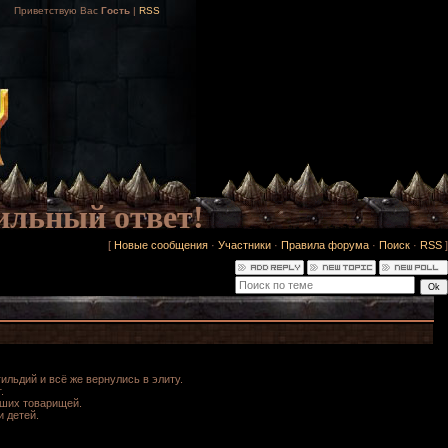
Приветствую Вас
Гость
|
RSS
ильный ответ!
[
Новые сообщения
·
Участники
·
Правила форума
·
Поиск
·
RSS
]
ильдий и всё же вернулись в элиту.
.
оших товарищей.
 детей.