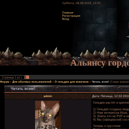
Суббота, 08.08.2026, 23:52
Главная
Регистрация
Вход
Альянсу горд
1
Страница
1
из
1
Форум
»
Для обычных пользователей
»
О гильдии для новичков
»
Читать всем!
(Самая важная
Читать всем!
admin
Дата: Пятница, 12.02.201
Гильдия растёт и крепн
1) Гильдия создана людь
2) Нам интересна Игра, 
3) Элита это не PVP и 
4) Мы (офицерский сост
Теперь о грустном: