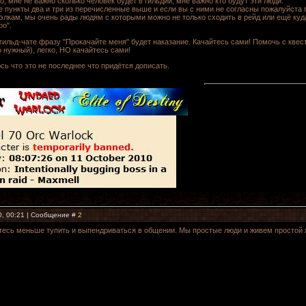
 мне не важно сколько человек будет в гильдии, мне важно кто будут эти люди.
 пункты два и три из перечисленные выше и если вы с ними не согласны пожалуйста п
 Вэлкам, мы очень рады людям с которыми можно не только сходить в рейд или ещё куд
o".
гильд-чате фразу "Прокачайте меня" будет наказание. Качайтесь сами! Помочь с квест
 нужный), легко, НО качайтесь сами!
сь что это не последнее что придётся дописать.
0, 00:21 | Сообщение #
2
тесь меньше тупить и выпендриваться в общении. Мы простые люди и живем простой 