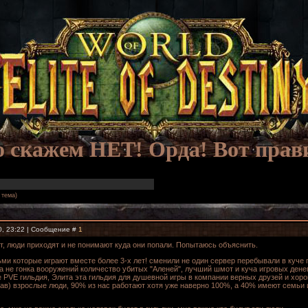
о скажем НЕТ! Орда! Вот прав
 тема)
0, 23:22 | Сообщение #
1
ет, люди приходят и не понимают куда они попали. Попытаюсь объяснить.
ми которые играют вместе более 3-х лет! сменили не один сервер перебывали в куче г
а не гонка вооружений количество убитых "Аленей", лучший шмот и куча игровых денег
не PVE гильдия, Элита эта гильдия для душевной игры в компании верных друзей и хор
ав) взрослые люди, 90% из нас работают хотя уже наверно 100%, а 40% имеют семьи и