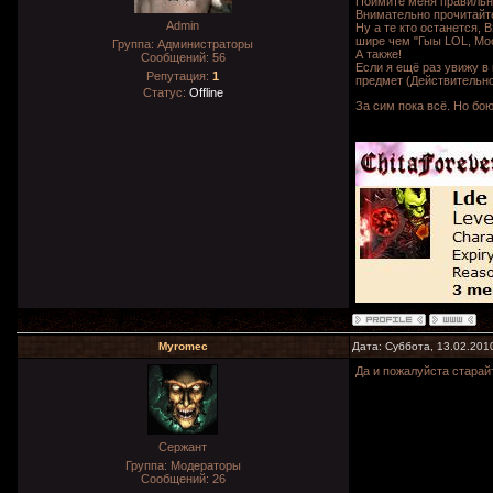
Поймите меня правильно,
Внимательно прочитайте
Admin
Ну а те кто останется,
шире чем "Гыы LOL, Moo
Группа: Администраторы
А также!
Сообщений:
56
Если я ещё раз увижу в 
Репутация:
1
предмет (Действительно
Статус:
Offline
За сим пока всё. Но бою
Myromec
Дата: Суббота, 13.02.201
Да и пожалуйста старай
Сержант
Группа: Модераторы
Сообщений:
26