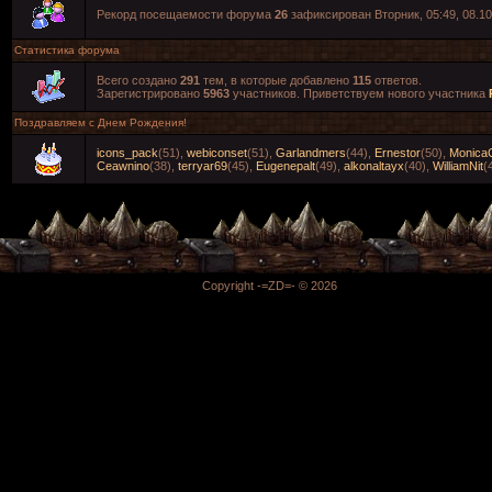
Рекорд посещаемости форума
26
зафиксирован Вторник, 05:49, 08.10
Статистика форума
Всего создано
291
тем, в которые добавлено
115
ответов.
Зарегистрировано
5963
участников. Приветствуем нового участника
Поздравляем с Днем Рождения!
icons_pack
(51)
,
webiconset
(51)
,
Garlandmers
(44)
,
Ernestor
(50)
,
Monica
Ceawnino
(38)
,
terryar69
(45)
,
Eugenepalt
(49)
,
alkonaltayx
(40)
,
WilliamNit
(
Copyright -=ZD=- © 2026