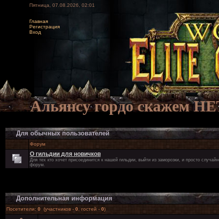
Пятница, 07.08.2026, 02:01
Главная
Регистрация
Вход
Альянсу гордо скажем НЕ
Для обычных пользователей
Форум
О гильдии для новичков
Для тех кто хочет присоединится к нашей гильдии, выйти из заморозки, и просто случай
форум.
Дополнительная информация
Посетители:
0
(участников -
0
, гостей -
0
)