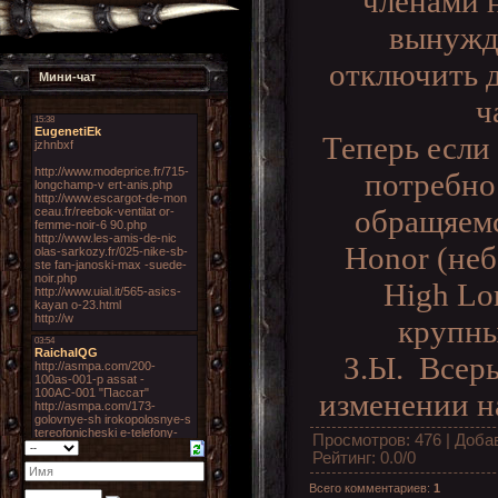
членами 
вынужд
отключить 
Мини-чат
ч
Теперь если 
потребнос
обращяемс
Honor (не
High Lor
крупн
З.Ы. Всер
изменении на
Просмотров
: 476 |
Доба
Рейтинг
:
0.0
/
0
Всего комментариев
:
1