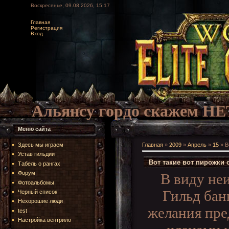
Воскресенье, 09.08.2026, 15:17
Главная
Регистрация
Вход
Альянсу гордо скажем НЕ
Меню сайта
Здесь мы играем
Главная
»
2009
»
Апрель
»
15
» В
Устав гильдии
Вот такие вот пирожки с
Табель о рангах
Форум
В виду не
Фотоальбомы
Гильд бан
Черный список
Нехорошие люди
желания пре
test
Настройка вентрило