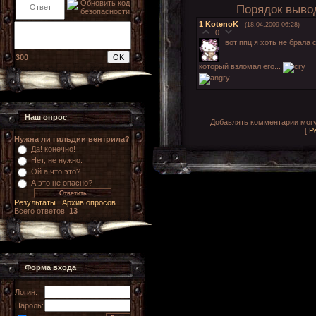
Порядок выво
1
KotenoK
(18.04.2009 06:28)
0
вот ппц я хоть не брала 
300
который взломал его...
Наш опрос
Добавлять комментарии могу
[
Р
Нужна ли гильдии вентрила?
Да! конечно!
Нет, не нужно.
Ой а что это?
А это не опасно?
Результаты
|
Архив опросов
Всего ответов:
13
Форма входа
Логин:
Пароль: